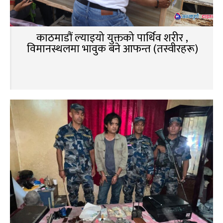
काठमाडौं ल्याइयो युक्तको पार्थिव शरीर ,
विमानस्थलमा भावुक बने आफन्त (तस्वीरहरू)