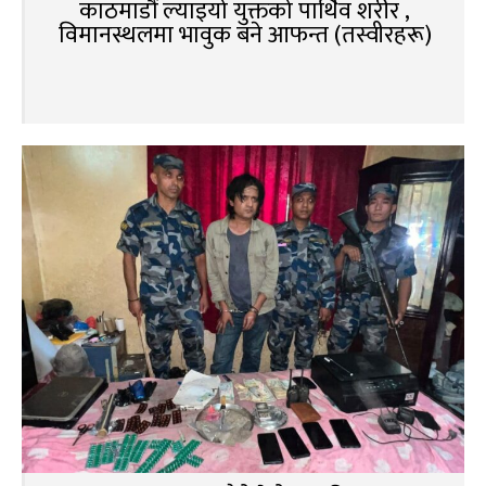
काठमाडौं ल्याइयो युक्तको पार्थिव शरीर ,
विमानस्थलमा भावुक बने आफन्त (तस्वीरहरू)