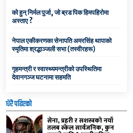
को हुन् निर्मल पुर्जा, जो ब्रड पिक हिमपहिरोमा
अस्ताए ?
नेपाल एकीकरणका सेनापति अमरसिंह थापाको
स्मृतिमा श्रद्धाञ्जली सभा (तस्वीरहरू)
गृहमन्त्री र स्वास्थ्यमन्त्रीको उपस्थितिमा
देवानगञ्ज घटनामा सहमति
धेरै पढिएको
सेना, प्रहरी र सशस्त्रको नयाँ
तलब स्केल सार्वजनिक, कुन