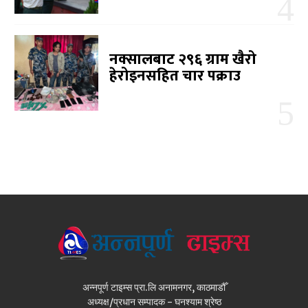
नक्सालबाट २९६ ग्राम खैरो
हेरोइनसहित चार पक्राउ
अन्नपूर्ण टाइम्स प्रा.लि अनामनगर, काठमाडौँ
अध्यक्ष/प्रधान सम्पादक - घनश्याम श्रेष्ठ