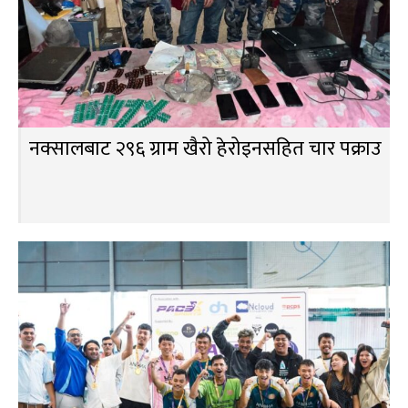
नक्सालबाट २९६ ग्राम खैरो हेरोइनसहित चार पक्राउ