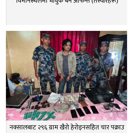
विमानस्थलमा भावुक बने आफन्त (तस्वीरहरू)
नक्सालबाट २९६ ग्राम खैरो हेरोइनसहित चार पक्राउ