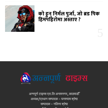
को हुन् निर्मल पुर्जा, जो ब्रड पिक
हिमपहिरोमा अस्ताए ?
अन्नपूर्ण टाइम्स प्रा.लि अनामनगर, काठमाडौँ
अध्यक्ष/प्रधान सम्पादक - घनश्याम श्रेष्ठ
सम्पादक - नलिना श्रेष्ठ