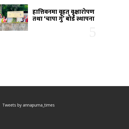
हात्तिवनमा वृहत् वृक्षारोपण
तथा ‘चापा गुँ’ बोर्ड स्थापना
Tweets by annapurna_times