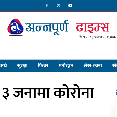
अर्थ
सुरक्षा
फिचर
मनाेरञ्जन
लेख-रचना
खे
 ३ जनामा कोरोना