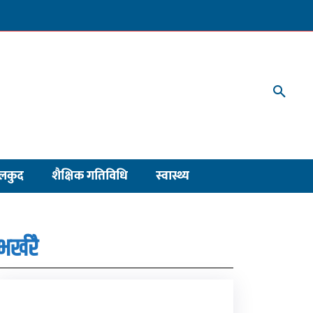
लकुद
शैक्षिक गतिविधि
स्वास्थ्य
भर्खरै