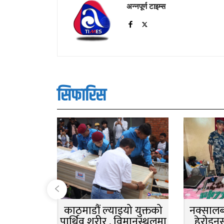
अन्नपूर्ण टाइम्स
सिफारिस
काठमाडौं ल्याइयो युक्तको
नक्सालबा
पार्थिव शरीर , विमानस्थलमा
हेरोइन