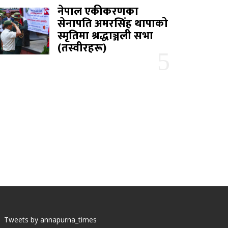
नेपाल एकीकरणका
सेनापति अमरसिंह थापाको
स्मृतिमा श्रद्धाञ्जली सभा
(तस्वीरहरू)
Tweets by annapurna_times