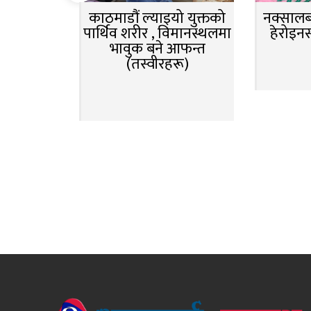
काठमाडौं ल्याइयो युक्तको
नक्सालबा
पार्थिव शरीर , विमानस्थलमा
हेरोइन
भावुक बने आफन्त
(तस्वीरहरू)