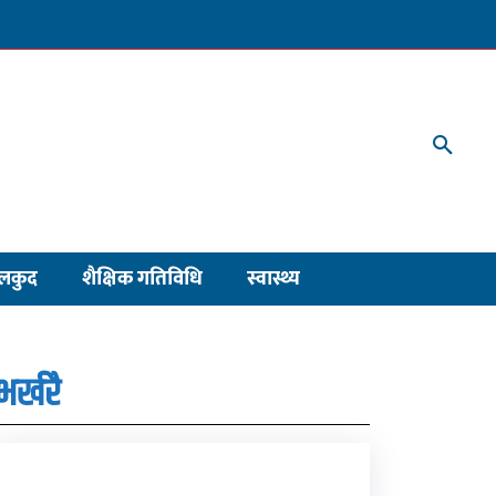
लकुद
शैक्षिक गतिविधि
स्वास्थ्य
भर्खरै