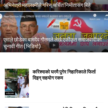
अभिनेत्री महालक्ष्मीले गरिन् चर्चित निर्मातासंग बिहे
एमाले छोडेका बामदेव गौतमले लेखे एकीकृत समाजवादीको
चुनावी गीत (भिडियो)
करिश्माको घरमै पुगेर निहारिकाले फिर्ता
दिइन् सहयोग रकम
मनाेरञ्जन