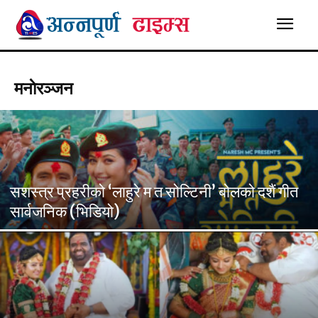
मनाेरञ्जन
सशस्त्र प्रहरीको ‘लाहुरे म त सोल्टिनी’ बोलको दशैं गीत
सार्वजनिक (भिडियो)