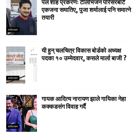
पल शाह प्रकरणः टेलिभिजन परिसरबाटै
एकजना समातिए, पुजा शर्मालाई पनि समात्ने
तयारी
मनाेरञ्जन
यी हुन् चलचित्र विकास बोर्डको अध्यक्ष
पदका १० उम्मेदवार, कसले मार्ला बाजी ?
मनाेरञ्जन
गायक आदित्य नारायण झाले गायिका नेहा
कक्कडसंग विवाह गर्दै
मनाेरञ्जन