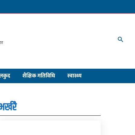
लकुद
शैक्षिक गतिविधि
स्वास्थ्य
भर्खरै