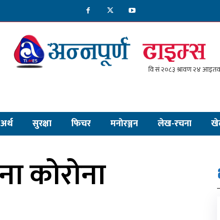
अर्थ
सुरक्षा
फिचर
मनाेरञ्जन
लेख-रचना
खे
ना कोरोना