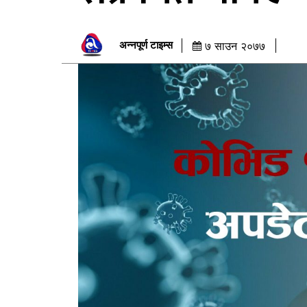
अन्नपूर्ण टाइम्स
७ साउन २०७७