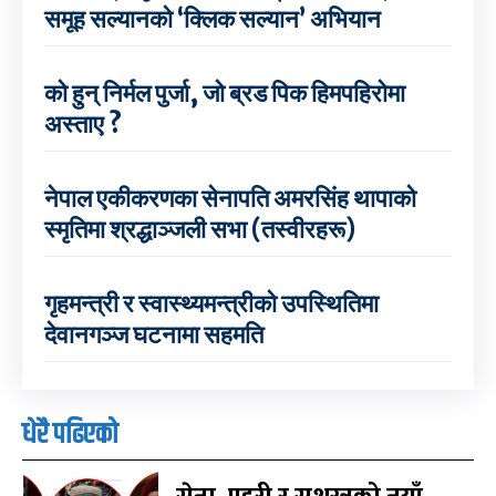
समूह सल्यानको ‘क्लिक सल्यान’ अभियान
को हुन् निर्मल पुर्जा, जो ब्रड पिक हिमपहिरोमा
अस्ताए ?
नेपाल एकीकरणका सेनापति अमरसिंह थापाको
स्मृतिमा श्रद्धाञ्जली सभा (तस्वीरहरू)
गृहमन्त्री र स्वास्थ्यमन्त्रीको उपस्थितिमा
देवानगञ्ज घटनामा सहमति
धेरै पढिएको