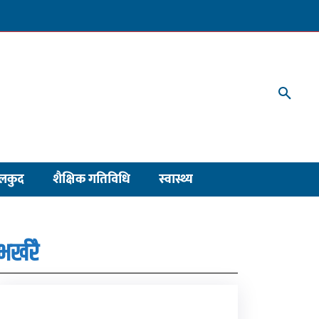
लकुद
शैक्षिक गतिविधि
स्वास्थ्य
भर्खरै