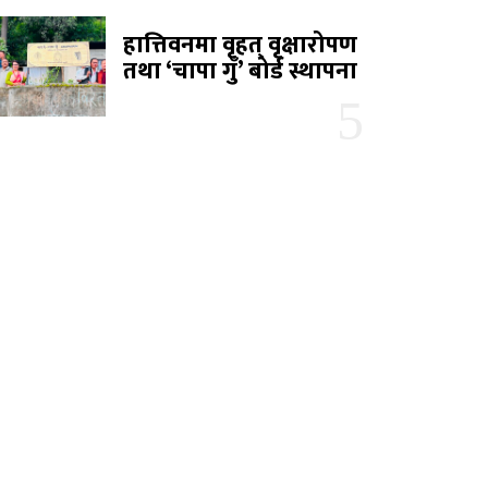
हात्तिवनमा वृहत् वृक्षारोपण
तथा ‘चापा गुँ’ बोर्ड स्थापना