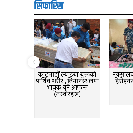
सिफारिस
काठमाडौं ल्याइयो युक्तको
नक्सालबा
पार्थिव शरीर , विमानस्थलमा
हेरोइन
भावुक बने आफन्त
(तस्वीरहरू)