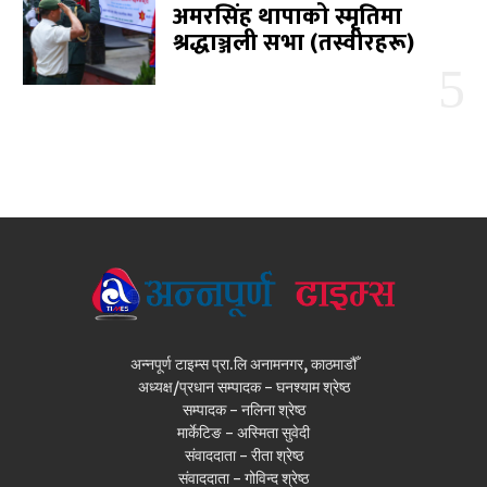
अमरसिंह थापाको स्मृतिमा
श्रद्धाञ्जली सभा (तस्वीरहरू)
अन्नपूर्ण टाइम्स प्रा.लि अनामनगर, काठमाडौँ
अध्यक्ष/प्रधान सम्पादक - घनश्याम श्रेष्ठ
सम्पादक - नलिना श्रेष्ठ
मार्केटिङ - अस्मिता सुवेदी
संवाददाता - रीता श्रेष्ठ
संवाददाता - गोविन्द श्रेष्ठ