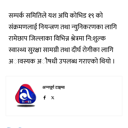
सम्पर्क समितिले यश अघि काेभिड १९ काे
संक्रमणलाई नियन्त्रण तथा न्युनिकरणका लागि
रामेछाप जिल्लाका विभिन्न श्रेत्रमा नि:शुल्क
स्वास्थ्य सुरक्षा सामग्री तथा दीर्घ राेगीका लागि
अावस्यक अाैषधी उपलब्ध गराएकाे थियाे ।
अन्नपूर्ण टाइम्स