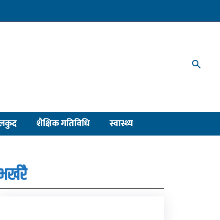
लकुद
शैक्षिक गतिविधि
स्वास्थ्य
भर्खरै