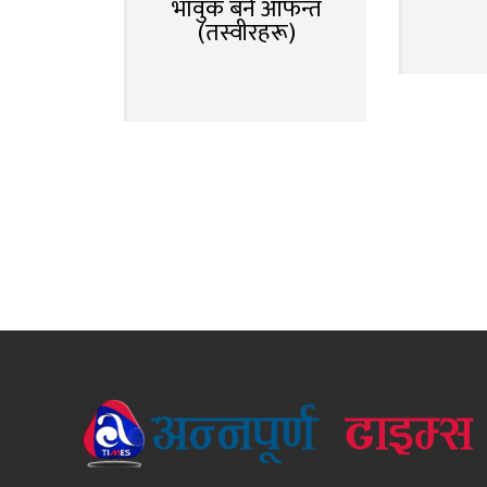
भावुक बने आफन्त
(तस्वीरहरू)