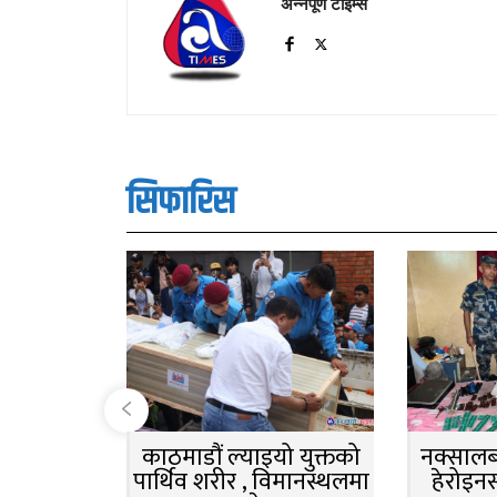
अन्नपूर्ण टाइम्स
सिफारिस
काठमाडौं ल्याइयो युक्तको
नक्सालबा
पार्थिव शरीर , विमानस्थलमा
हेरोइन