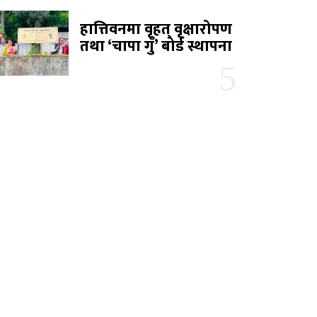
हात्तिवनमा वृहत् वृक्षारोपण
तथा ‘चापा गुँ’ बोर्ड स्थापना