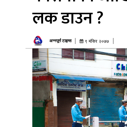
लक डाउन ?
अन्नपूर्ण टाइम्स
९ मंसिर २०७७