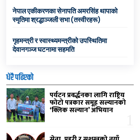
नेपाल एकीकरणका सेनापति अमरसिंह थापाको
स्मृतिमा श्रद्धाञ्जली सभा (तस्वीरहरू)
गृहमन्त्री र स्वास्थ्यमन्त्रीको उपस्थितिमा
देवानगञ्ज घटनामा सहमति
धेरै पढिएको
पर्यटन प्रवर्द्धनका लागि राष्ट्रिय
फोटो पत्रकार समूह सल्यानको
‘क्लिक सल्यान’ अभियान
सेना, प्रहरी र सशस्त्रको नयाँ