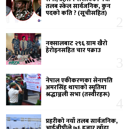
तलब स्केल सार्वजनिक, कुन
पदको कति ? (सूचीसहित)
नक्सालबाट २९६ ग्राम खैरो
हेरोइनसहित चार पक्राउ
नेपाल एकीकरणका सेनापति
अमरसिंह थापाको स्मृतिमा
श्रद्धाञ्जली सभा (तस्वीरहरू)
प्रहरीको नयाँ तलब सार्वजनिक,
आईजीपीले ७६ हजार खाँदा