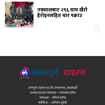
नक्सालबाट २९६ ग्राम खैरो
हेरोइनसहित चार पक्राउ
अन्नपूर्ण टाइम्स प्रा.लि अनामनगर, काठमाडौँ
अध्यक्ष/प्रधान सम्पादक - घनश्याम श्रेष्ठ
सम्पादक - नलिना श्रेष्ठ
मार्केटिङ - अस्मिता सुवेदी