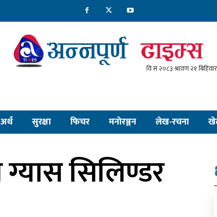
अर्थ
सुरक्षा
फिचर
मनाेरञ्जन
लेख-रचना
खे
 ग्यास सिलिण्डर