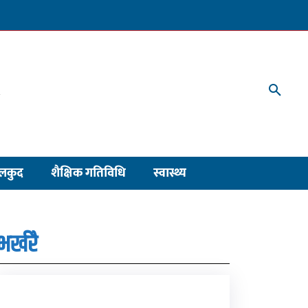
लकुद
शैक्षिक गतिविधि
स्वास्थ्य
भर्खरै