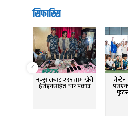
सिफारिस
नक्सालबाट २९६ ग्राम खैरो
मेन्टे
हेरोइनसहित चार पक्राउ
पेसएक्
फुट