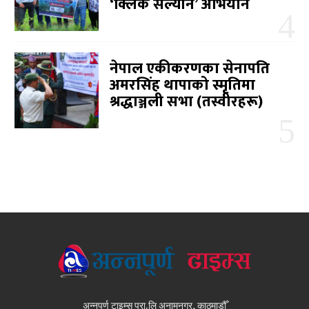
‘क्लिक सल्यान’ अभियान
नेपाल एकीकरणका सेनापति
अमरसिंह थापाको स्मृतिमा
श्रद्धाञ्जली सभा (तस्वीरहरू)
अन्नपूर्ण टाइम्स प्रा.लि अनामनगर, काठमाडौँ