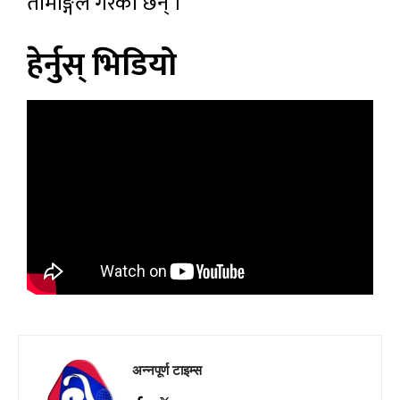
तामाङ्गले गरेका छन् ।
हेर्नुस् भिडियो
अन्नपूर्ण टाइम्स