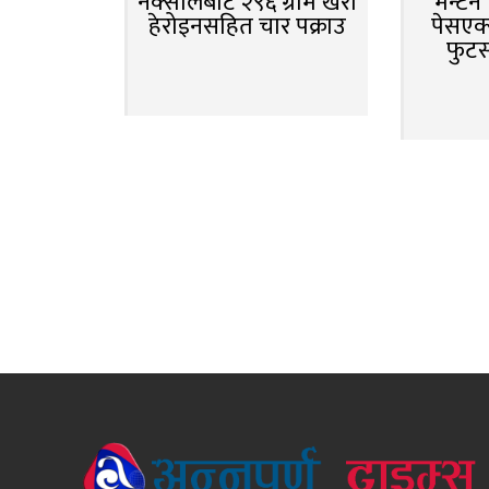
नक्सालबाट २९६ ग्राम खैरो
मेन्टे
हेरोइनसहित चार पक्राउ
पेसएक्
फुट