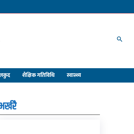
लकुद
शैक्षिक गतिविधि
स्वास्थ्य
भर्खरै