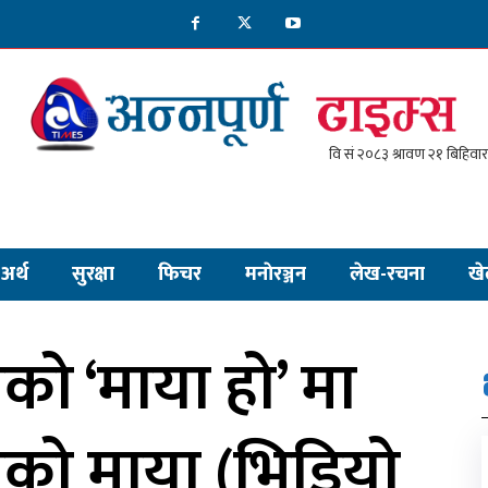
अर्थ
सुरक्षा
फिचर
मनाेरञ्जन
लेख-रचना
खे
ो ‘माया हो’ मा
ाको माया (भिडियो