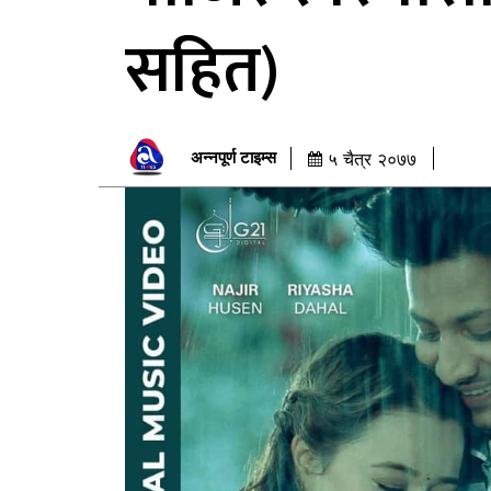
सहित)
अन्नपूर्ण टाइम्स
५ चैत्र २०७७