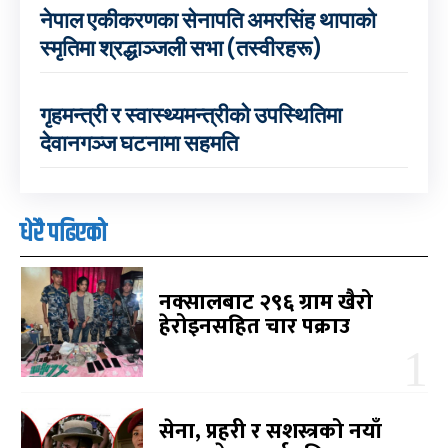
नेपाल एकीकरणका सेनापति अमरसिंह थापाको
स्मृतिमा श्रद्धाञ्जली सभा (तस्वीरहरू)
गृहमन्त्री र स्वास्थ्यमन्त्रीको उपस्थितिमा
देवानगञ्ज घटनामा सहमति
धेरै पढिएको
नक्सालबाट २९६ ग्राम खैरो
हेरोइनसहित चार पक्राउ
सेना, प्रहरी र सशस्त्रको नयाँ