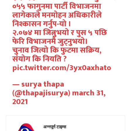
०५५ फागुनमा पार्टी विभाजनमा
लागेकाले मनमाेहन अधिकारीले
निश्कासन गर्नुप-याे ।
२.०७४ मा जित्नुभयाे र पुस ५ पछि
फेरि विभाजनमै जुट्नुभयाे।
चुनाव जित्याे कि फुटमा सक्रिय,
संयाेग कि नियति ?
pic.twitter.com/3yx0axhato
— surya thapa
(@thapajisurya)
march 31,
2021
अन्नपूर्ण टाइम्स