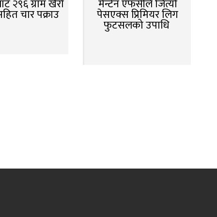
ट २९६ ग्राम खैरो
मेन्टेन एफसीले जित्यो
सहित चार पक्राउ
पेसएक्स प्रिमियर लिग
फुटसलको उपाधि