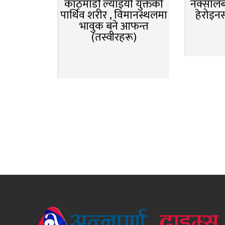
काठमाडौं ल्याइयो युक्तको
नक्सालबा
पार्थिव शरीर , विमानस्थलमा
हेरोइन
भावुक बने आफन्त
(तस्वीरहरू)