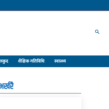
लकुद
शैक्षिक गतिविधि
स्वास्थ्य
भर्खरै