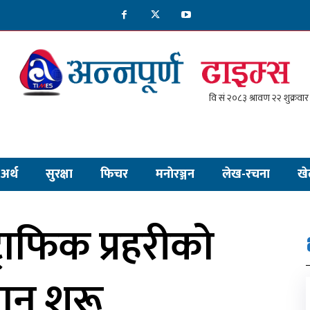
अर्थ
सुरक्षा
फिचर
मनाेरञ्जन
लेख-रचना
खे
्राफिक प्रहरीको
न शुरू