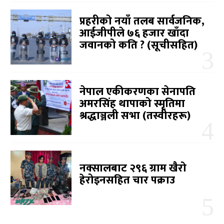
प्रहरीको नयाँ तलब सार्वजनिक,
आईजीपीले ७६ हजार खाँदा
जवानको कति ? (सूचीसहित)
नेपाल एकीकरणका सेनापति
अमरसिंह थापाको स्मृतिमा
श्रद्धाञ्जली सभा (तस्वीरहरू)
नक्सालबाट २९६ ग्राम खैरो
हेरोइनसहित चार पक्राउ