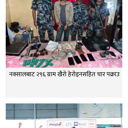
नक्सालबाट २९६ ग्राम खैरो हेरोइनसहित चार पक्राउ