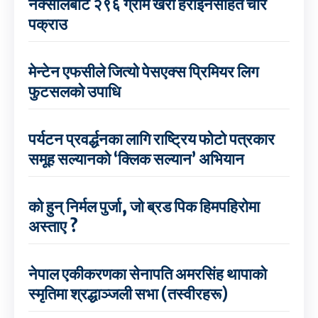
नक्सालबाट २९६ ग्राम खैरो हेरोइनसहित चार
पक्राउ
मेन्टेन एफसीले जित्यो पेसएक्स प्रिमियर लिग
फुटसलको उपाधि
पर्यटन प्रवर्द्धनका लागि राष्ट्रिय फोटो पत्रकार
समूह सल्यानको ‘क्लिक सल्यान’ अभियान
को हुन् निर्मल पुर्जा, जो ब्रड पिक हिमपहिरोमा
अस्ताए ?
नेपाल एकीकरणका सेनापति अमरसिंह थापाको
स्मृतिमा श्रद्धाञ्जली सभा (तस्वीरहरू)