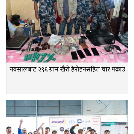
नक्सालबाट २९६ ग्राम खैरो हेरोइनसहित चार पक्राउ