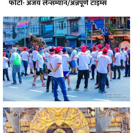
फोटो- अजय लेन्सम्यान/अन्नपूर्ण टाइम्स