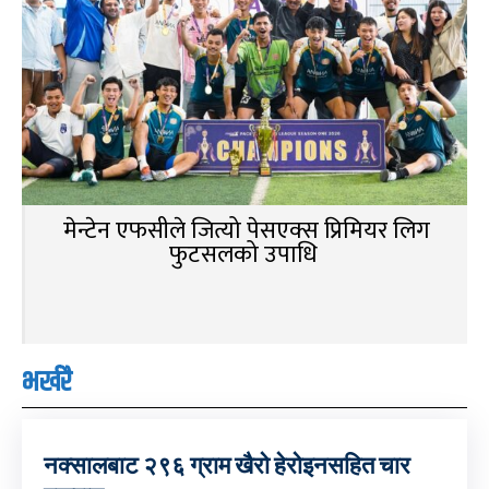
मेन्टेन एफसीले जित्यो पेसएक्स प्रिमियर लिग
फुटसलको उपाधि
भर्खरै
नक्सालबाट २९६ ग्राम खैरो हेरोइनसहित चार