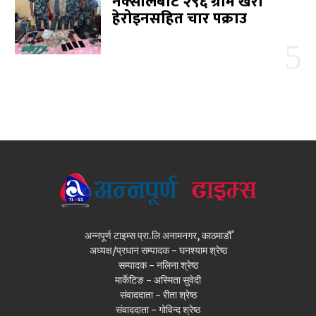
नक्सालबाट २९६ ग्राम खैरो
हेरोइनसहित चार पक्राउ
अन्नपूर्ण टाइम्स प्रा.लि अनामनगर, काठमाडौँ
अध्यक्ष/प्रधान सम्पादक - घनश्याम श्रेष्ठ
सम्पादक - नलिना श्रेष्ठ
मार्केटिङ - अस्मिता सुवेदी
संवाददाता - रीता श्रेष्ठ
संवाददाता - गोविन्द श्रेष्ठ