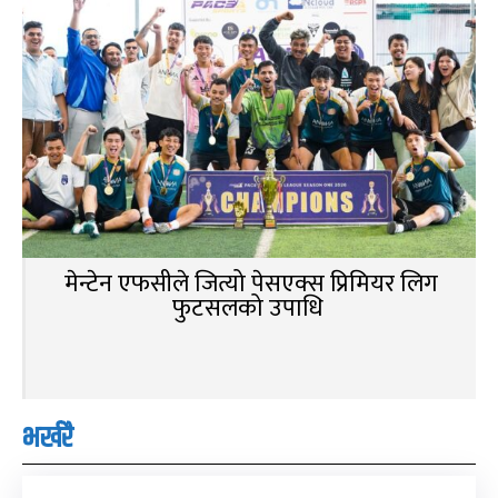
मेन्टेन एफसीले जित्यो पेसएक्स प्रिमियर लिग
फुटसलको उपाधि
भर्खरै