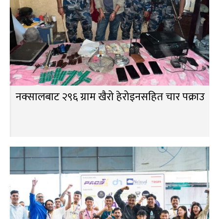
नक्सालबाट २९६ ग्राम खैरो हेरोइनसहित चार पक्राउ