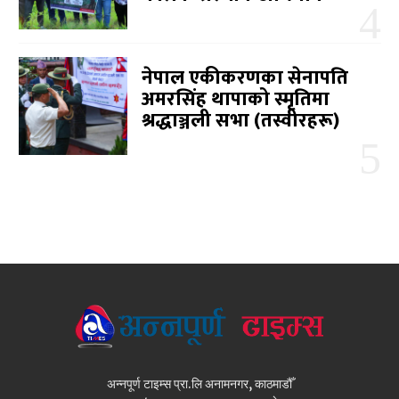
नेपाल एकीकरणका सेनापति
अमरसिंह थापाको स्मृतिमा
श्रद्धाञ्जली सभा (तस्वीरहरू)
अन्नपूर्ण टाइम्स प्रा.लि अनामनगर, काठमाडौँ