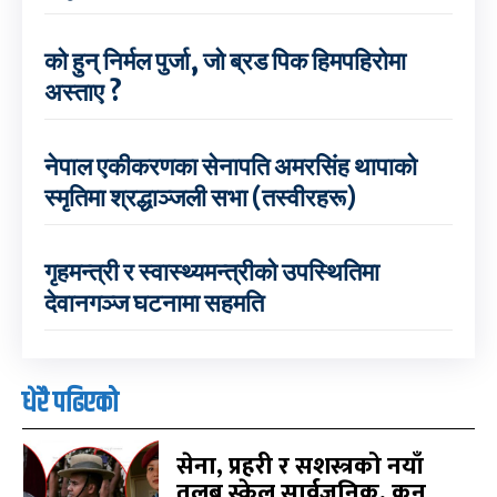
को हुन् निर्मल पुर्जा, जो ब्रड पिक हिमपहिरोमा
अस्ताए ?
नेपाल एकीकरणका सेनापति अमरसिंह थापाको
स्मृतिमा श्रद्धाञ्जली सभा (तस्वीरहरू)
गृहमन्त्री र स्वास्थ्यमन्त्रीको उपस्थितिमा
देवानगञ्ज घटनामा सहमति
धेरै पढिएको
सेना, प्रहरी र सशस्त्रको नयाँ
तलब स्केल सार्वजनिक, कुन