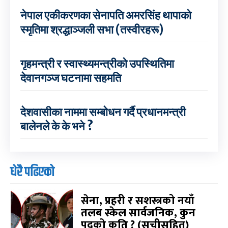
नेपाल एकीकरणका सेनापति अमरसिंह थापाको
स्मृतिमा श्रद्धाञ्जली सभा (तस्वीरहरू)
गृहमन्त्री र स्वास्थ्यमन्त्रीको उपस्थितिमा
देवानगञ्ज घटनामा सहमति
देशवासीका नाममा सम्बोधन गर्दै प्रधानमन्त्री
बालेनले के के भने ?
धेरै पढिएको
सेना, प्रहरी र सशस्त्रको नयाँ
तलब स्केल सार्वजनिक, कुन
पदको कति ? (सूचीसहित)