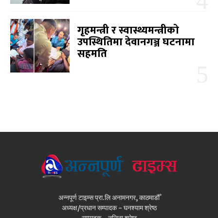
गृहमन्त्री र स्वास्थ्यमन्त्रीको
उपस्थितिमा देवानगञ्ज घटनामा
सहमति
अन्नपूर्ण टाइम्स प्रा.लि अनामनगर, काठमाडौँ
अध्यक्ष/प्रधान सम्पादक - घनश्याम श्रेष्ठ
सम्पादक - नलिना श्रेष्ठ