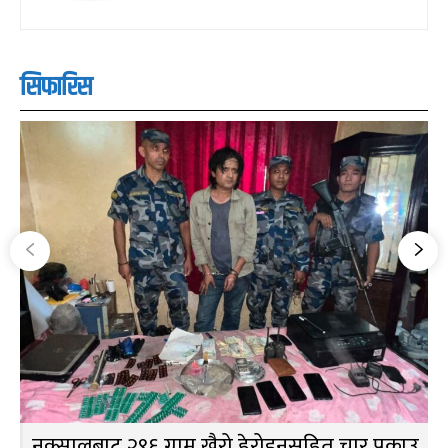
सिफारिस
नक्सालबाट २९६ ग्राम खैरो हेरोइनसहित चार पक्राउ