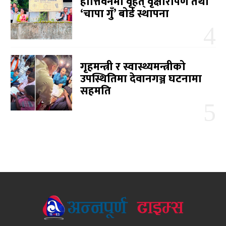
हात्तिवनमा वृहत् वृक्षारोपण तथा
‘चापा गुँ’ बोर्ड स्थापना
गृहमन्त्री र स्वास्थ्यमन्त्रीको
उपस्थितिमा देवानगञ्ज घटनामा
सहमति