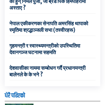
को हुन् निर्मल पुर्जा, जो ब्रड पिक हिमपहिरोमा
अस्ताए ?
नेपाल एकीकरणका सेनापति अमरसिंह थापाको
स्मृतिमा श्रद्धाञ्जली सभा (तस्वीरहरू)
गृहमन्त्री र स्वास्थ्यमन्त्रीको उपस्थितिमा
देवानगञ्ज घटनामा सहमति
देशवासीका नाममा सम्बोधन गर्दै प्रधानमन्त्री
बालेनले के के भने ?
धेरै पढिएको