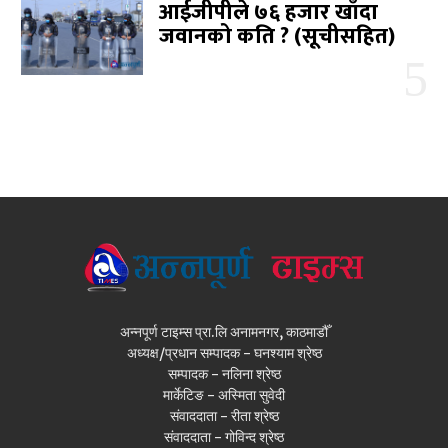
आईजीपीले ७६ हजार खाँदा
जवानको कति ? (सूचीसहित)
अन्नपूर्ण टाइम्स प्रा.लि अनामनगर, काठमाडौँ
अध्यक्ष/प्रधान सम्पादक - घनश्याम श्रेष्ठ
सम्पादक - नलिना श्रेष्ठ
मार्केटिङ - अस्मिता सुवेदी
संवाददाता - रीता श्रेष्ठ
संवाददाता - गोविन्द श्रेष्ठ