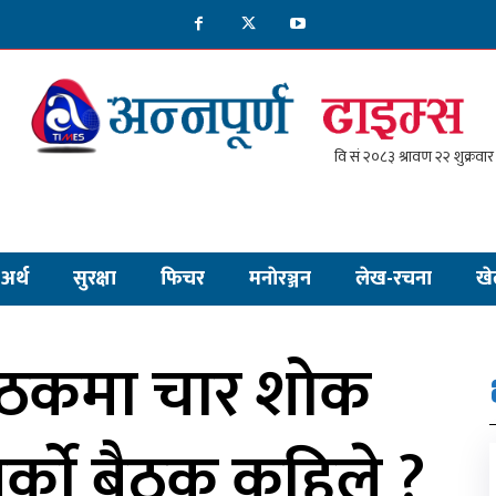
अर्थ
सुरक्षा
फिचर
मनाेरञ्जन
लेख-रचना
खे
बैठकमा चार शोक
अर्काे बैठक कहिले ?