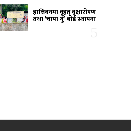
हात्तिवनमा वृहत् वृक्षारोपण
तथा ‘चापा गुँ’ बोर्ड स्थापना