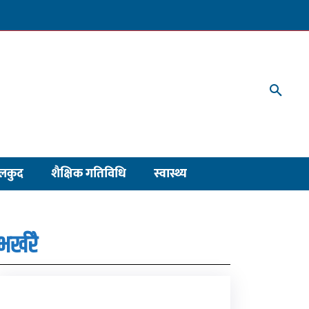
लकुद
शैक्षिक गतिविधि
स्वास्थ्य
भर्खरै