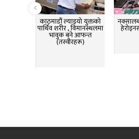
काठमाडौं ल्याइयो युक्तको
नक्सालबा
पार्थिव शरीर , विमानस्थलमा
हेरोइन
भावुक बने आफन्त
(तस्वीरहरू)