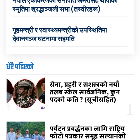
नेपाल एकीकरणका सेनापति अमरसिंह थापाको
स्मृतिमा श्रद्धाञ्जली सभा (तस्वीरहरू)
गृहमन्त्री र स्वास्थ्यमन्त्रीको उपस्थितिमा
देवानगञ्ज घटनामा सहमति
धेरै पढिएको
सेना, प्रहरी र सशस्त्रको नयाँ
तलब स्केल सार्वजनिक, कुन
पदको कति ? (सूचीसहित)
पर्यटन प्रवर्द्धनका लागि राष्ट्रिय
फोटो पत्रकार समूह सल्यानको