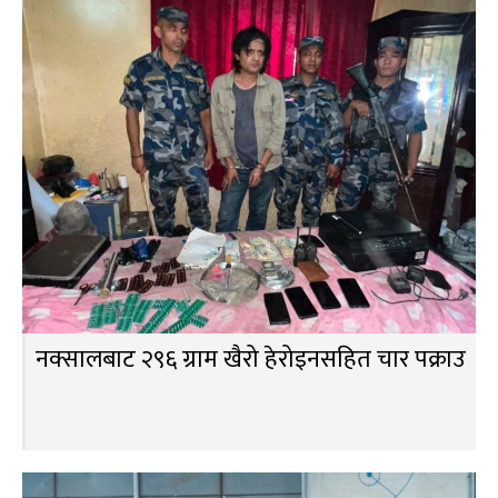
नक्सालबाट २९६ ग्राम खैरो हेरोइनसहित चार पक्राउ