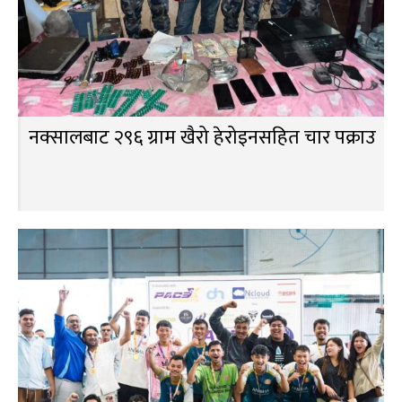
नक्सालबाट २९६ ग्राम खैरो हेरोइनसहित चार पक्राउ