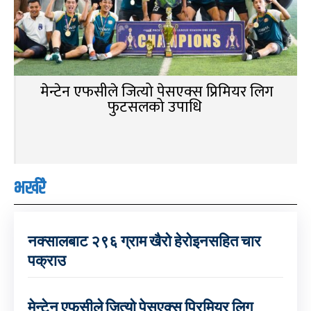
मेन्टेन एफसीले जित्यो पेसएक्स प्रिमियर लिग
फुटसलको उपाधि
भर्खरै
नक्सालबाट २९६ ग्राम खैरो हेरोइनसहित चार
पक्राउ
मेन्टेन एफसीले जित्यो पेसएक्स प्रिमियर लिग