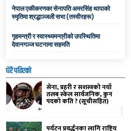
नेपाल एकीकरणका सेनापति अमरसिंह थापाको
स्मृतिमा श्रद्धाञ्जली सभा (तस्वीरहरू)
गृहमन्त्री र स्वास्थ्यमन्त्रीको उपस्थितिमा
देवानगञ्ज घटनामा सहमति
धेरै पढिएको
सेना, प्रहरी र सशस्त्रको नयाँ
तलब स्केल सार्वजनिक, कुन
पदको कति ? (सूचीसहित)
पर्यटन प्रवर्द्धनका लागि राष्ट्रिय