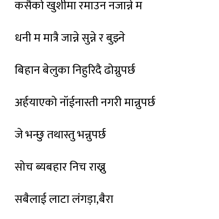
कसैको खुशीमा रमाउन नजान्ने म
धनी म मात्रै जान्ने सुन्ने र बुझ्ने
बिहान बेलुका निहुरिदै ढोग्नुपर्छ
अर्हयाएको नॉईनास्ती नगरी मान्नुपर्छ
जे भन्छु तथास्तु भन्नुपर्छ
सोच ब्यबहार निच राख्नु
सबैलाई लाटा लंगड़ा,बैरा