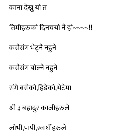
काना देख्नु यो त
तिमीहरुको दिनचर्या नै हो~~~~!!
कसैसंग भेट्नै नहुने
कसैसंग बोल्नै नहुने
संगै बसेको,हिडेको,भेटेमा
श्री ३ बहादुर काजीहरुले
लोभी,पापी,स्वार्थीहरुले