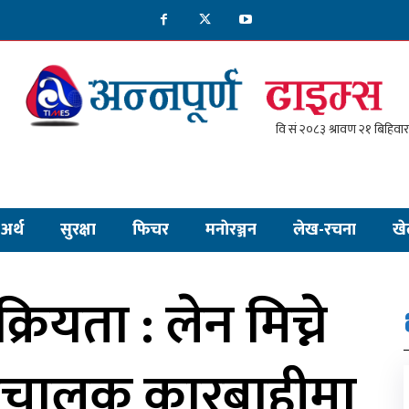
अर्थ
सुरक्षा
फिचर
मनाेरञ्जन
लेख-रचना
खे
्रियता : लेन मिच्ने
ीचालक कारबाहीमा