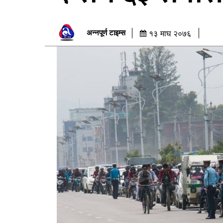
अन्नपूर्ण टाइम्स
१३ माघ २०७६