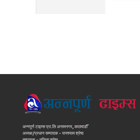
अन्नपूर्ण टाइम्स प्रा.लि अनामनगर, काठमाडौँ
अध्यक्ष/प्रधान सम्पादक - घनश्याम श्रेष्ठ
सम्पादक - नलिना श्रेष्ठ