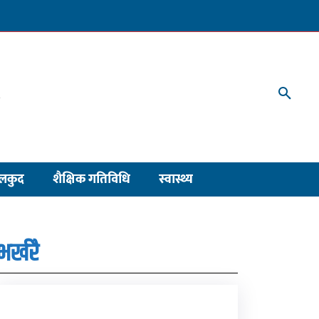
लकुद
शैक्षिक गतिविधि
स्वास्थ्य
भर्खरै