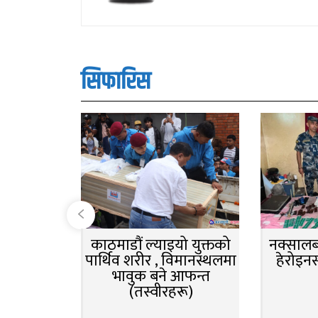
सिफारिस
काठमाडौं ल्याइयो युक्तको
नक्सालबा
पार्थिव शरीर , विमानस्थलमा
हेरोइन
भावुक बने आफन्त
(तस्वीरहरू)