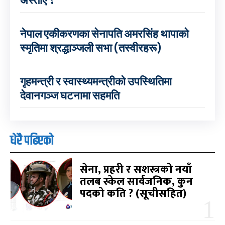
अस्ताए ?
नेपाल एकीकरणका सेनापति अमरसिंह थापाको
स्मृतिमा श्रद्धाञ्जली सभा (तस्वीरहरू)
गृहमन्त्री र स्वास्थ्यमन्त्रीको उपस्थितिमा
देवानगञ्ज घटनामा सहमति
धेरै पढिएको
सेना, प्रहरी र सशस्त्रको नयाँ
तलब स्केल सार्वजनिक, कुन
पदको कति ? (सूचीसहित)