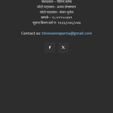
संवाददाता - गोविन्द श्रेष्ठ
फोटो पत्रकार- अजय लेन्सम्यान
फोटो पत्रकार- शंकर भुजेल
सम्पर्क - ९८५११५०४७१
सूचना बिभाग दर्ता न: १४३६/०७६/०७७
Contact us:
timesannapurna@gmail.com