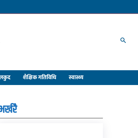
लकुद
शैक्षिक गतिविधि
स्वास्थ्य
भर्खरै