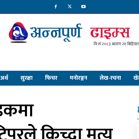
अर्थ
सुरक्षा
फिचर
मनाेरञ्जन
लेख-रचना
खे
सडकमा
परले किच्दा मृत्यु