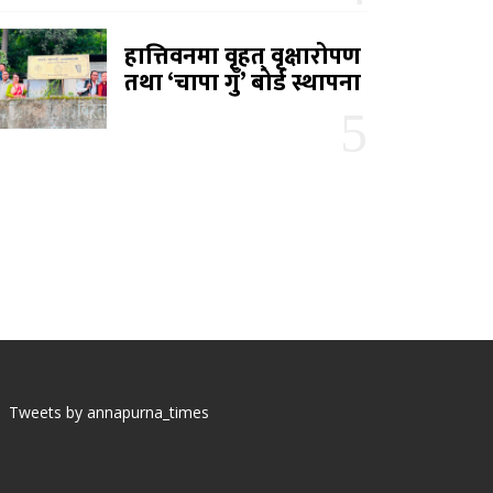
हात्तिवनमा वृहत् वृक्षारोपण
तथा ‘चापा गुँ’ बोर्ड स्थापना
Tweets by annapurna_times