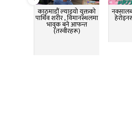
काठमाडौं ल्याइयो युक्तको
नक्सालबा
पार्थिव शरीर , विमानस्थलमा
हेरोइन
भावुक बने आफन्त
(तस्वीरहरू)