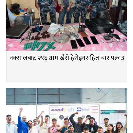
नक्सालबाट २९६ ग्राम खैरो हेरोइनसहित चार पक्राउ