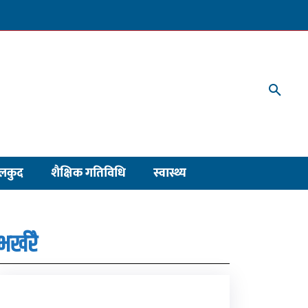
लकुद
शैक्षिक गतिविधि
स्वास्थ्य
भर्खरै