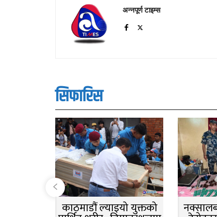
अन्नपूर्ण टाइम्स
सिफारिस
काठमाडौं ल्याइयो युक्तको
नक्सालबा