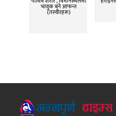
पार्थिव शरीर , विमानस्थलमा
हेरोइन
भावुक बने आफन्त
(तस्वीरहरू)