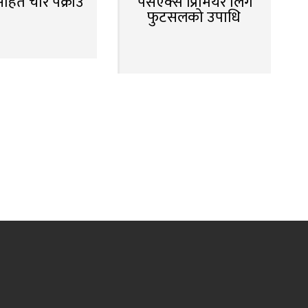
सहित चार पक्राउ
पेसएक्स प्रिमियर लिग
फुटसलको उपाधि