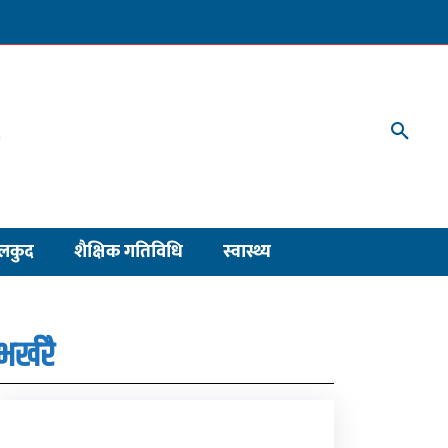
लकुद
शैक्षिक गतिविधि
स्वास्थ्य
भर्खरै