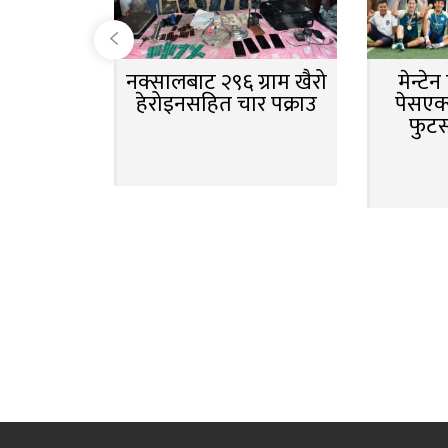
नक्सालबाट २९६ ग्राम खैरो
मेन्टे
हेरोइनसहित चार पक्राउ
पेसएक्
फुट