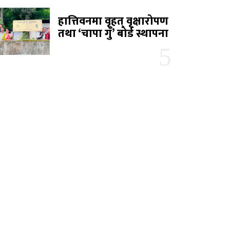
हात्तिवनमा वृहत् वृक्षारोपण
तथा ‘चापा गुँ’ बोर्ड स्थापना