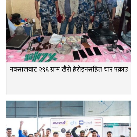
नक्सालबाट २९६ ग्राम खैरो हेरोइनसहित चार पक्राउ