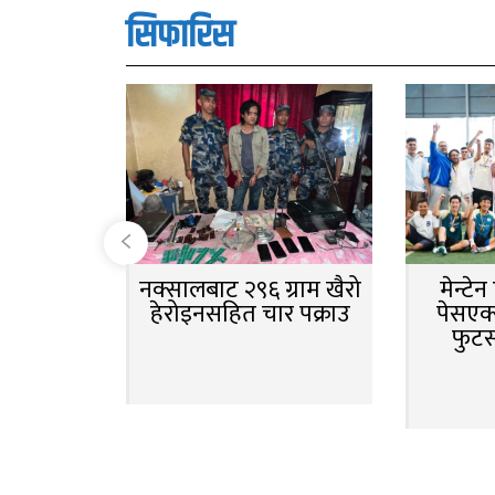
सिफारिस
नक्सालबाट २९६ ग्राम खैरो
मेन्टे
हेरोइनसहित चार पक्राउ
पेसएक्
फुट