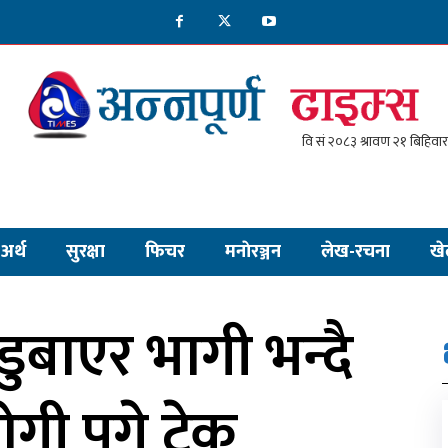
अर्थ
सुरक्षा
फिचर
मनाेरञ्जन
लेख-रचना
खे
बाएर भागी भन्दै
ी पुगे टेकु