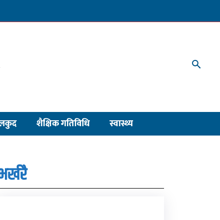
लकुद
शैक्षिक गतिविधि
स्वास्थ्य
भर्खरै