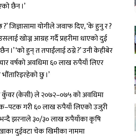
ाएको छैन ।’
छ ?’ जिज्ञासामा योगीले जवाफ दिए, ‘के हुनु र ?
उसलाई खोज्न आग्रह गर्दै प्रहरीमा धाएको दुई
ैन ।’ ‘को हुन् त तपाईंलाई ठग्ने ?’ उनी केहीबेर
चार वर्षको अवधिमा ६० लाख रुपैयाँ लिएर
भौंतारिइरहेको छु ।’
ना कुँवर (केसी) ले २०७२–०७५ को अवधिमा
टक–पटक गरी ६० लाख रुपैयाँ लिएको उजुरी
न भन्दै झरनाले ३०/३० लाख रुपैयाँका कृषि
 शाखाका दुईवटा चेक खिमीका नाममा