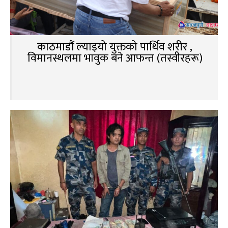
काठमाडौं ल्याइयो युक्तको पार्थिव शरीर ,
विमानस्थलमा भावुक बने आफन्त (तस्वीरहरू)