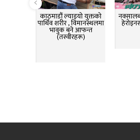
काठमाडौं ल्याइयो युक्तको
नक्सालबा
पार्थिव शरीर , विमानस्थलमा
हेरोइन
भावुक बने आफन्त
(तस्वीरहरू)