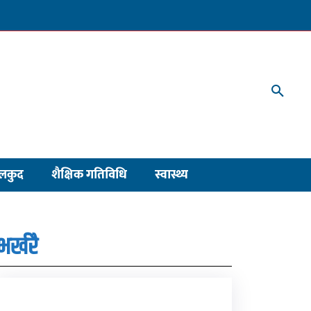
लकुद
शैक्षिक गतिविधि
स्वास्थ्य
भर्खरै