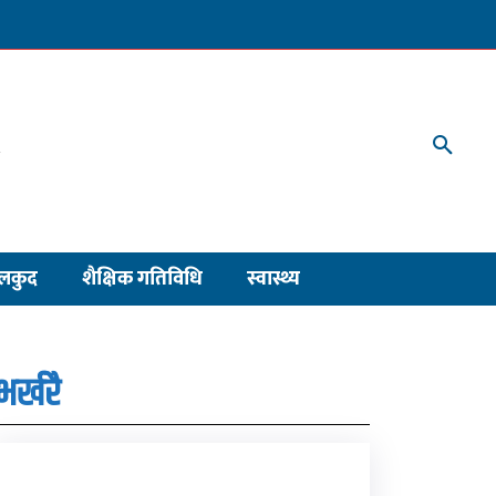
लकुद
शैक्षिक गतिविधि
स्वास्थ्य
भर्खरै