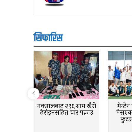
सिफारिस
नक्सालबाट २९६ ग्राम खैरो
मेन्टे
हेरोइनसहित चार पक्राउ
पेसएक्
फुट