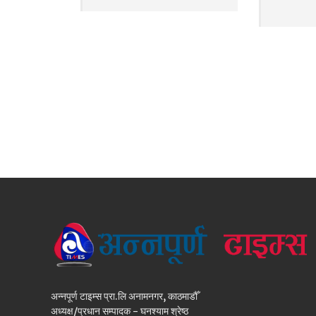
अन्नपूर्ण टाइम्स प्रा.लि अनामनगर, काठमाडौँ
अध्यक्ष/प्रधान सम्पादक - घनश्याम श्रेष्ठ