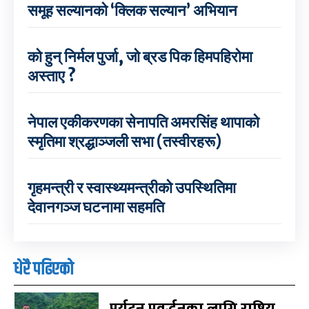
समूह सल्यानको ‘क्लिक सल्यान’ अभियान
को हुन् निर्मल पुर्जा, जो ब्रड पिक हिमपहिरोमा
अस्ताए ?
नेपाल एकीकरणका सेनापति अमरसिंह थापाको
स्मृतिमा श्रद्धाञ्जली सभा (तस्वीरहरू)
गृहमन्त्री र स्वास्थ्यमन्त्रीको उपस्थितिमा
देवानगञ्ज घटनामा सहमति
धेरै पढिएको
पर्यटन प्रवर्द्धनका लागि राष्ट्रिय