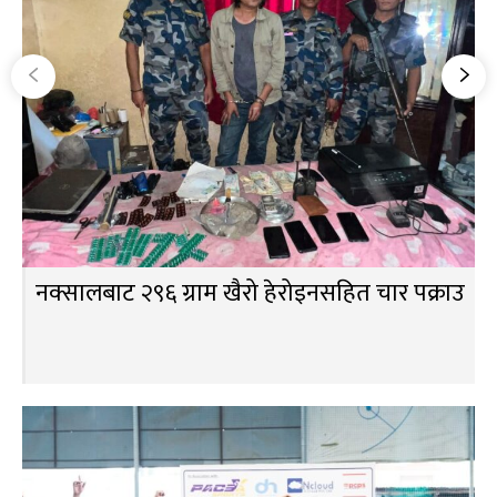
नक्सालबाट २९६ ग्राम खैरो हेरोइनसहित चार पक्राउ