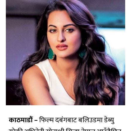
काठमाडौं –
फिल्म दबंगबाट बलिउडमा डेब्यु