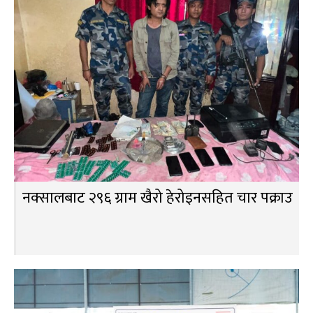
नक्सालबाट २९६ ग्राम खैरो हेरोइनसहित चार पक्राउ