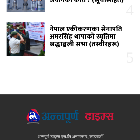
जवानको कति ? (सूचीसहित)
नेपाल एकीकरणका सेनापति
अमरसिंह थापाको स्मृतिमा
श्रद्धाञ्जली सभा (तस्वीरहरू)
अन्नपूर्ण टाइम्स प्रा.लि अनामनगर, काठमाडौँ