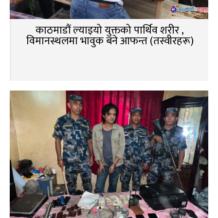
काठमाडौं ल्याइयो युक्तको पार्थिव शरीर ,
विमानस्थलमा भावुक बने आफन्त (तस्वीरहरू)