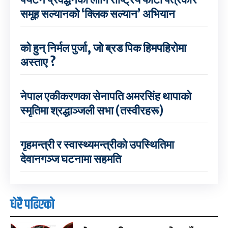
समूह सल्यानको ‘क्लिक सल्यान’ अभियान
को हुन् निर्मल पुर्जा, जो ब्रड पिक हिमपहिरोमा
अस्ताए ?
नेपाल एकीकरणका सेनापति अमरसिंह थापाको
स्मृतिमा श्रद्धाञ्जली सभा (तस्वीरहरू)
गृहमन्त्री र स्वास्थ्यमन्त्रीको उपस्थितिमा
देवानगञ्ज घटनामा सहमति
धेरै पढिएको